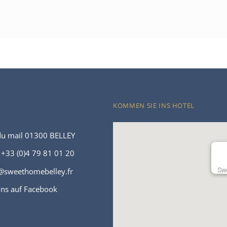
KOMMEN SIE INS HOTEL
du mail 01300 BELLEY
 +33 (0)4 79 81 01 20
@sweethomebelley.fr
Swe
uns auf Facebook